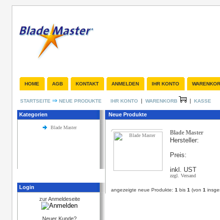
HOME
AGB
KONTAKT
ANMELDEN
IHR KONTO
WARENKO
⇒
|
|
STARTSEITE
NEUE PRODUKTE
IHR KONTO
WARENKORB
KASSE
Kategorien
Neue Produkte
Blade Master
Blade Master
Hersteller:
Preis:
inkl. UST
zzgl. Versand
Login
angezeigte neue Produkte:
1
bis
1
(von
1
insge
zur Anmeldeseite
Neuer Kunde?