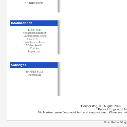
!
=> Registrieren
Informationen
Liefer- und
Versandbedingungen
Datenschutzerklärung
Unsere AGB
Gutschein einlösen
Widerrufsrecht
Kontakt
Impressum
Sonstiges
IMPRESSUM
Datenschutz
Donnerstag, 06. August 2026 1
Preise inkl. gesetzl. 
Alle Markennamen, Warenzeichen und eingetragenen Warenzeichen s
Diese Online Shop