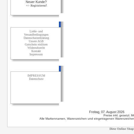
Neuer Kunde?
!
=> Registrieren
Informationen
Liefer- und
Versandbedingungen
Datenschutzerklärung
Unsere AGB
Gutschein einlösen
Widerrufsrecht
Kontakt
Impressum
Sonstiges
IMPRESSUM
Datenschutz
Freitag, 07. August 2026 12
Preise inkl. gesetzl. 
Alle Markennamen, Warenzeichen und eingetragenen Warenzeichen s
Diese Online Shop