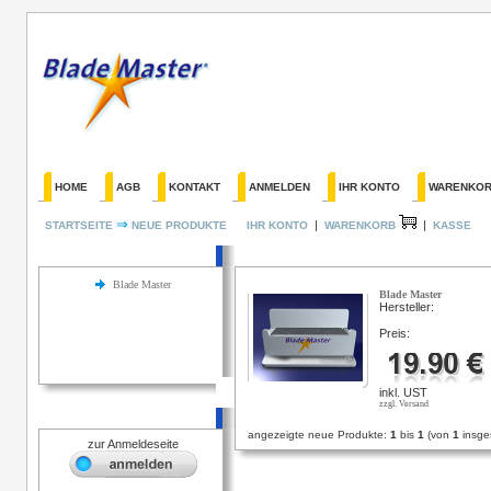
HOME
AGB
KONTAKT
ANMELDEN
IHR KONTO
WARENKO
⇒
|
|
STARTSEITE
NEUE PRODUKTE
IHR KONTO
WARENKORB
KASSE
Kategorien
Neue Produkte
Blade Master
Blade Master
Hersteller:
Preis:
inkl. UST
zzgl. Versand
Login
angezeigte neue Produkte:
1
bis
1
(von
1
insge
zur Anmeldeseite