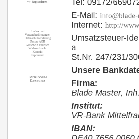
Tel: 09172/66907
!
=> Registrieren
E-Mail:
info@blade-
Internet:
http://www
Informationen
Liefer- und
Versandbedingungen
Umsatzsteuer-Ide
Datenschutzerklärung
Unsere AGB
a
Gutschein einlösen
Widerrufsrecht
Kontakt
St.Nr. 247/231/3
Impressum
Unsere Bankdat
Sonstiges
IMPRESSUM
Firma:
Datenschutz
Blade Master, Inh
Institut:
VR-Bank Mittelfra
IBAN:
DE40 7656 0060 