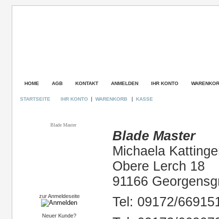
HOME
AGB
KONTAKT
ANMELDEN
IHR KONTO
WARENKO
|
|
STARTSEITE
IHR KONTO
WARENKORB
KASSE
Kategorien
IMPRESSUM
Blade Master
Blade Master
Michaela Kattinge
Obere Lerch 18
91166 Georgens
Login
zur Anmeldeseite
Tel: 09172/66915
Neuer Kunde?