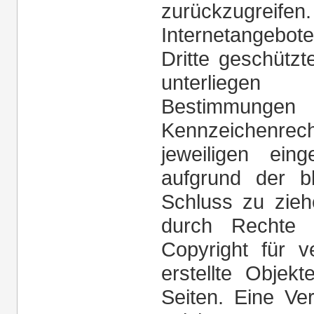
zurückzugrei
Internetangebo
Dritte geschütz
unterliege
Bestimmunge
Kennzeichenrech
jeweiligen eing
aufgrund der b
Schluss zu zieh
durch Rechte D
Copyright für ve
erstellte Objekt
Seiten. Eine Ve