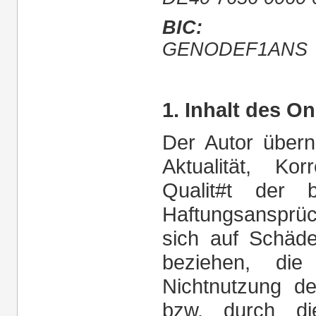
BIC:
GENODEF1ANS
1. Inhalt des O
Der Autor übern
Aktualität, Kor
Qualit#t der be
Haftungsansprü
sich auf Schäden
beziehen, di
Nichtnutzung de
bzw. durch di