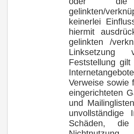
oder die 
gelinkten/verk
keinerlei Einflu
hiermit ausdrüc
gelinkten /verk
Linksetzung 
Feststellung gil
Internetangeb
Verweise sowie 
eingerichteten 
und Mailinglisten
unvollständige 
Schäden, di
Nichtnutzung