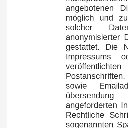
angebotenen Di
möglich und z
solcher Da
anonymisierter
gestattet. Die
Impressums od
veröffentli
Postanschrifte
sowie Emaila
übersendung
angeforderten In
Rechtliche Schr
sogenannten Sp