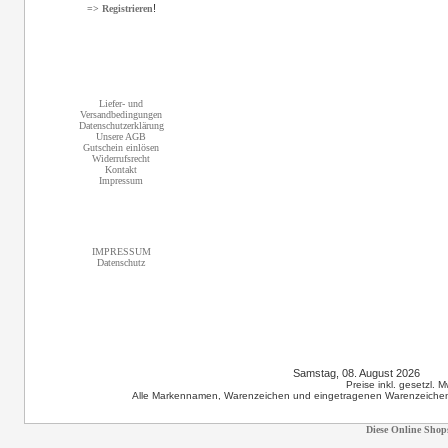
!
=> Registrieren
Informationen
Liefer- und
Versandbedingungen
Datenschutzerklärung
Unsere AGB
Gutschein einlösen
Widerrufsrecht
Kontakt
Impressum
Sonstiges
IMPRESSUM
Datenschutz
Samstag, 08. August 2026 12
Preise inkl. gesetzl. 
Alle Markennamen, Warenzeichen und eingetragenen Warenzeichen s
Diese Online Shop