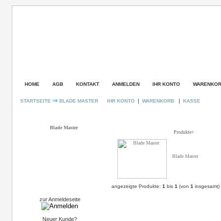
HOME
AGB
KONTAKT
ANMELDEN
IHR KONTO
WARENKO
⇒
|
|
STARTSEITE
BLADE MASTER
IHR KONTO
WARENKORB
KASSE
Kategorien
Blade Master
Blade Master
Produkte+
Blade Master
angezeigte Produkte:
1
bis
1
(von
1
insgesamt)
Login
zur Anmeldeseite
Neuer Kunde?