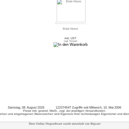
Blade Master
inkl. UST
zzgl. Versand
Samstag, 08. August 2026 122374547 Zugriffe seit Mittwoch, 10. Mai 2006
Preise inkl. gesetzl. MwSt., zzgl. der jeweiligen Versandkosten.
chen und eingetragenen Warenzeichen sind Eigentum Ihrer rechtmässigen Eigentümer und diene
Diese Online Shopsoftware wurde entwickelt von Bigware