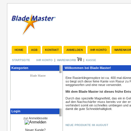
HOME
AGB
KONTAKT
ANMELDEN
IHR KONTO
WARENKO
|
|
STARTSEITE
IHR KONTO
WARENKORB
KASSE
Kategorien
Willkommen bei Blade Master!
Blade Master
Eine Rasierklingenspitze ist ca. 400 mal dünner
so biegt sich diese feine Kante von Rasur zu 
weggeworfen und eine neue verwendet.
Mit dem Blade Master ist dieses frühe Ent
Durch das spezielle Magnetfeld, das ein in G
auf den Nachschärfer muss bereits vor der er
verhindert somit ein schnelles umbiegen und 
damit die gute Schneidehaltigkeit.
Login
zur Anmeldeseite
NEUE PRODUKTE IM AUGUST
Neuer Kunde?