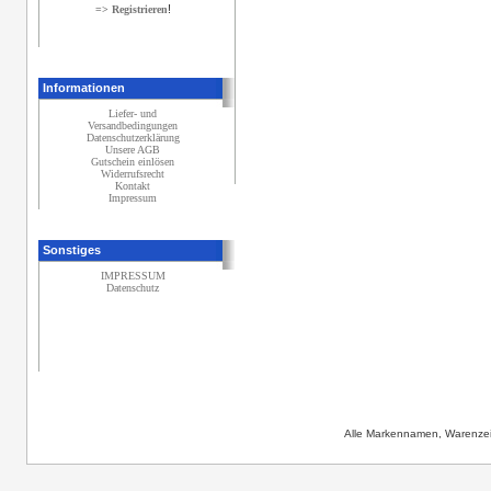
!
=> Registrieren
Informationen
Liefer- und
Versandbedingungen
Datenschutzerklärung
Unsere AGB
Gutschein einlösen
Widerrufsrecht
Kontakt
Impressum
Sonstiges
IMPRESSUM
Datenschutz
Alle Markennamen, Warenzei