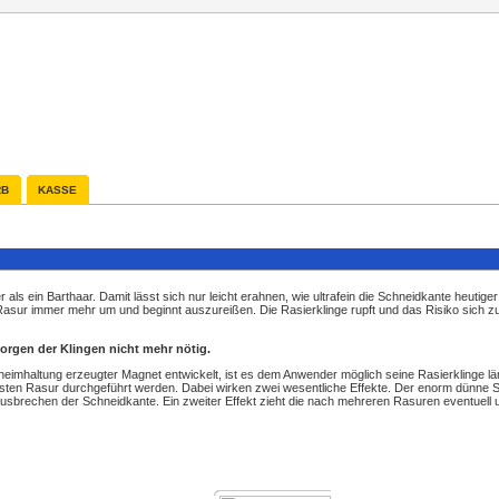
RB
KASSE
 als ein Barthaar. Damit lässt sich nur leicht erahnen, wie ultrafein die Schneidkante heutige
Rasur immer mehr um und beginnt auszureißen. Die Rasierklinge rupft und das Risiko sich zu
sorgen der Klingen nicht mehr nötig.
eheimhaltung erzeugter Magnet entwickelt, ist es dem Anwender möglich seine Rasierklinge l
sten Rasur durchgeführt werden. Dabei wirken zwei wesentliche Effekte. Der enorm dünne S
ausbrechen der Schneidkante. Ein zweiter Effekt zieht die nach mehreren Rasuren eventuell