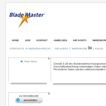
HOME
AGB
KONTAKT
ANMELDEN
IHR KONTO
WARENKO
⇒
|
|
STARTSEITE
WIDERRUFSRECHT
IHR KONTO
WARENKORB
KASSE
Kategorien
Widerrufsrecht
Blade Master
Gemäß § 28 des Bundesdatenschutzgesetzes
Geschäftsabwicklung notwendigen Daten mitt
Persönliche Daten werden selbstverständlich 
Login
zur Anmeldeseite