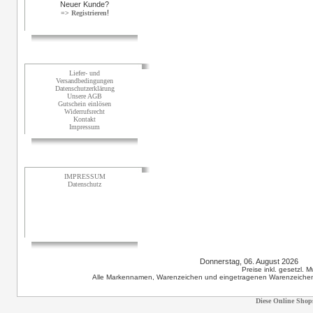
Neuer Kunde?
!
=> Registrieren
Informationen
Liefer- und
Versandbedingungen
Datenschutzerklärung
Unsere AGB
Gutschein einlösen
Widerrufsrecht
Kontakt
Impressum
Sonstiges
IMPRESSUM
Datenschutz
Donnerstag, 06. August 2026 1
Preise inkl. gesetzl. 
Alle Markennamen, Warenzeichen und eingetragenen Warenzeichen s
Diese Online Shop