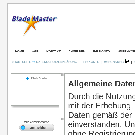
HOME
AGB
KONTAKT
ANMELDEN
IHR KONTO
WARENKO
⇒
|
|
STARTSEITE
DATENSCHUTZERKLÄRUNG
IHR KONTO
WARENKORB
Kategorien
Datenschutzerklärung
Blade Master
Allgemeine Date
Durch die Nutzung
mit der Erhebung,
Daten gemäß der 
Login
einverstanden. Un
zur Anmeldeseite
ohne Registrieru