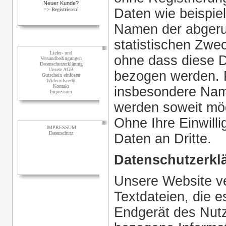
Neuer Kunde?
!
Daten wie beispie
=> Registrieren
Namen der abgeru
statistischen Zwe
Informationen
Liefer- und
ohne dass diese D
Versandbedingungen
Datenschutzerklärung
Unsere AGB
bezogen werden. 
Gutschein einlösen
Widerrufsrecht
Kontakt
insbesondere Nam
Impressum
werden soweit mögl
Sonstiges
Ohne Ihre Einwilli
IMPRESSUM
Datenschutz
Daten an Dritte.
Datenschutzerkl
Unsere Website ve
Textdateien, die 
Endgerät des Nutz