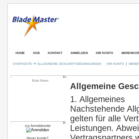
HOME
AGB
KONTAKT
ANMELDEN
IHR KONTO
WARENKO
⇒
|
STARTSEITE
ALLGEMEINE GESCHÄFTSBEDINGUNGEN
IHR KONTO
WARE
Kategorien
Allgemeine Geschäftsbedingungen
Blade Master
Allgemeine Ges
1. Allgemeines
Nachstehende All
gelten für alle Ve
Login
Leistungen. Abwei
zur Anmeldeseite
Vertragspartners 
Neuer Kunde?