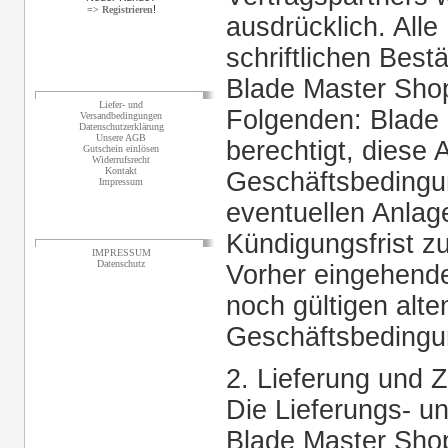
!
=> Registrieren
ausdrücklich. All
schriftlichen Best
Blade Master Shop
Informationen
Liefer- und
Folgenden: Blade 
Versandbedingungen
Datenschutzerklärung
Unsere AGB
berechtigt, diese 
Gutschein einlösen
Widerrufsrecht
Kontakt
Geschäftsbedingun
Impressum
eventuellen Anla
Sonstiges
Kündigungsfrist z
IMPRESSUM
Datenschutz
Vorher eingehend
noch gültigen alt
Geschäftsbedingun
2. Lieferung und 
Die Lieferungs- 
Blade Master Shop