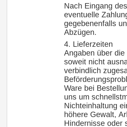
Nach Eingang des W
eventuelle Zahlun
gegebenenfalls un
Abzügen.
4. Lieferzeiten
Angaben über die L
soweit nicht ausn
verbindlich zuges
Beförderungsproble
Ware bei Bestellun
uns um schnellstmö
Nichteinhaltung ein
höhere Gewalt, Ar
Hindernisse oder 