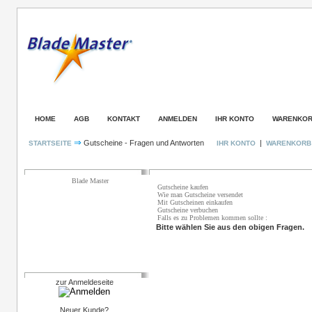
HOME
AGB
KONTAKT
ANMELDEN
IHR KONTO
WARENKO
⇒
Gutscheine - Fragen und Antworten
|
STARTSEITE
IHR KONTO
WARENKOR
Kategorien
Gutscheine - Fragen und Antworten
Blade Master
Gutscheine kaufen
Wie man Gutscheine versendet
Mit Gutscheinen einkaufen
Gutscheine verbuchen
Falls es zu Problemen kommen sollte :
Bitte wählen Sie aus den obigen Fragen.
Login
zur Anmeldeseite
Neuer Kunde?