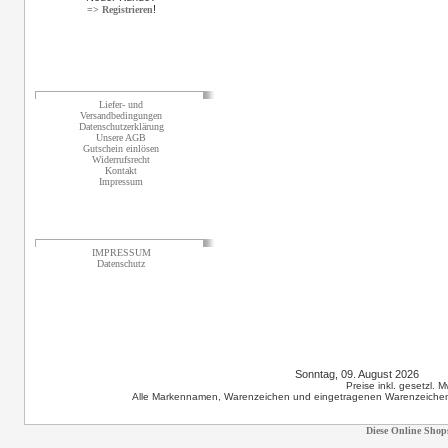
!
=> Registrieren
Informationen
Liefer- und
Versandbedingungen
Datenschutzerklärung
Unsere AGB
Gutschein einlösen
Widerrufsrecht
Kontakt
Impressum
Sonstiges
IMPRESSUM
Datenschutz
Sonntag, 09. August 2026 12
Preise inkl. gesetzl. 
Alle Markennamen, Warenzeichen und eingetragenen Warenzeichen s
Diese Online Shop